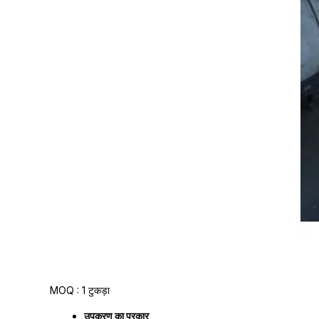
MOQ :
1 टुकड़ा
उपकरण का प्रकार